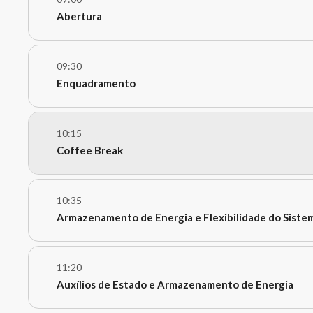
Abertura
Pedro Amaral Jorge (APREN)
09:30
Enquadramento
Debate:
10:15
David Minnis (ESS CTO EU Region, Huawei Digit
Coffee Break
Patrick Clerens (Secretário-Geral, Energy Storag
Pedro Amaral Jorge (CEO, APREN)
10:35
Armazenamento de Energia e Flexibilidade do Sistem
Debate:
11:20
Pedro Furtado (Diretor de Regulação e Estatístic
Auxílios de Estado e Armazenamento de Energia
João Peças Lopes (Professor Emérito, FEUP)