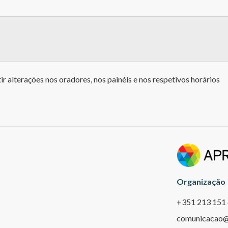
n & Key Account Manager, Axpo Iberia)
 alterações nos oradores, nos painéis e nos respetivos horários
al)
newables Portugal, Engie)
Organização
+351 213 151
comunicacao@