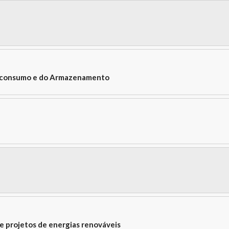
uras e Redes, ERSE)
 Superior Técnico)
ol of Regulation)
F)
Autoconsumo e do Armazenamento
trial, AEE)
ergética, The Navigator Company)
irmação
ning, Bondalti)
e Europe)
 Digital Power Portugal)
Integration, WindEurope)
íticas e Inteligência de Mercado, APREN)
íticas e Inteligência de Mercado, APREN)
 projetos de energias renováveis