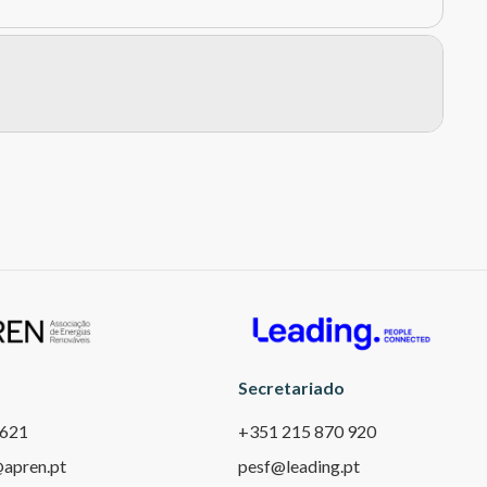
Secretariado
 621
+351 215 870 920
apren.pt
pesf@leading.pt